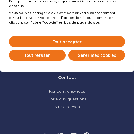
Ma carrière chez Opteven
Pour paramétrer vos choix, cliquez sur « Gérer mes cookies » ci-
dessous.
Vous pouvez changer d'avis et modifier votre consentement
et/ou faire valoir votre droit d'opposition à tout moment en
Espace conseils
cliquant sur l'icône "cookie" en bas de page du site.
Rédiger son CV et sa lettre de motivation
Tout accepter
Préparer son entretien
Processus de recrutement
Tout refuser
Gérer mes cookies
Gérer son identité en ligne
Contact
Rencontrons-nous
Foire aux questions
Site Opteven