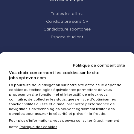
Toutes les offres
Candidature sans CV
Candidature spontanée
Espace étudiant
Nos métiers
Politique de confidentialité
Nos métiers
Vos choix concernant les cookies sur le site
jobs.opteven.com
Témoignages
La poursuite de la navigation sur notre site entraîne le dépôt de
cookies ou technologies équivalentes permettant de vous
proposer un site fonctionnel et interactif, de mieux vous
Opteven et vous
connaître, de collecter les statistiques en vue d’optimiser les
fonctionnalités du site et d’améliorer votre performance de
navigation. Ces technologies peuvent également traiter des
Mieux nous connaître
données pour assurer la sécurité et prévenir la fraude.
Nos valeurs
Pour plus d'informations, vous pouvez consulter à tout moment
notre
Politique des cookies
.
Pourquoi rejoindre Opteven ?